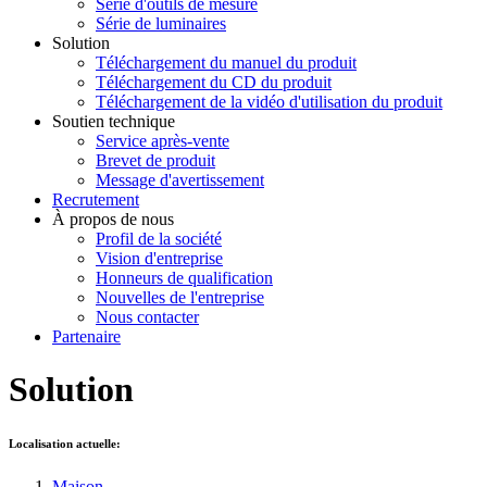
Série d'outils de mesure
Série de luminaires
Solution
Téléchargement du manuel du produit
Téléchargement du CD du produit
Téléchargement de la vidéo d'utilisation du produit
Soutien technique
Service après-vente
Brevet de produit
Message d'avertissement
Recrutement
À propos de nous
Profil de la société
Vision d'entreprise
Honneurs de qualification
Nouvelles de l'entreprise
Nous contacter
Partenaire
Solution
Localisation actuelle:
Maison