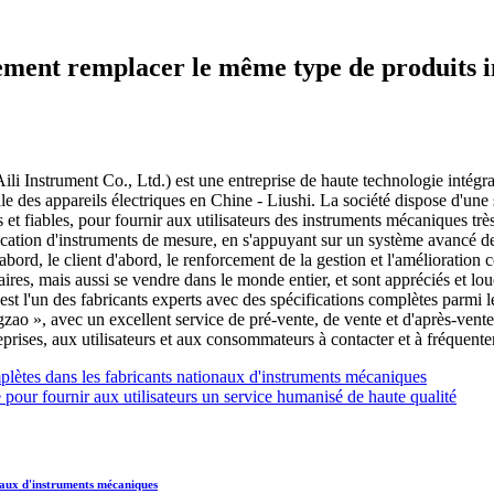
ement remplacer le même type de produits i
Instrument Co., Ltd.) est une entreprise de haute technologie intégrant
le des appareils électriques en Chine - Liushi. La société dispose d'une 
et fiables, pour fournir aux utilisateurs des instruments mécaniques très
brication d'instruments de mesure, en s'appuyant sur un système avancé de 
abord, le client d'abord, le renforcement de la gestion et l'amélioration c
es, mais aussi se vendre dans le monde entier, et sont appréciés et loués
est l'un des fabricants experts avec des spécifications complètes parmi 
ao », avec un excellent service de pré-vente, de vente et d'après-vente 
prises, aux utilisateurs et aux consommateurs à contacter et à fréquenter
omplètes dans les fabricants nationaux d'instruments mécaniques
 pour fournir aux utilisateurs un service humanisé de haute qualité
onaux d'instruments mécaniques