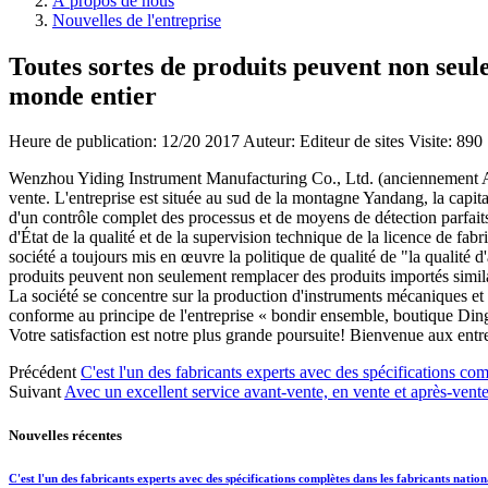
À propos de nous
Nouvelles de l'entreprise
Toutes sortes de produits peuvent non seul
monde entier
Heure de publication:
12/20 2017
Auteur: Editeur de sites
Visite: 890
Wenzhou Yiding Instrument Manufacturing Co., Ltd. (anciennement Aili 
vente. L'entreprise est située au sud de la montagne Yandang, la capita
d'un contrôle complet des processus et de moyens de détection parfaits 
d'État de la qualité et de la supervision technique de la licence de fa
société a toujours mis en œuvre la politique de qualité de "la qualité d'
produits peuvent non seulement remplacer des produits importés similair
La société se concentre sur la production d'instruments mécaniques et 
conforme au principe de l'entreprise « bondir ensemble, boutique Dingz
Votre satisfaction est notre plus grande poursuite! Bienvenue aux entre
Précédent
C'est l'un des fabricants experts avec des spécifications c
Suivant
Avec un excellent service avant-vente, en vente et après-vente
Nouvelles récentes
C'est l'un des fabricants experts avec des spécifications complètes dans les fabricants nati