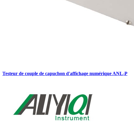
Testeur de couple de capuchon d'affichage numérique ANL-P