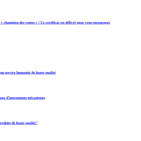
e « champion des ventes » ! Ce certificat est délivré pour vous encourager
s un service humanisé de haute qualité
onaux d'instruments mécaniques
produits de haute qualité"