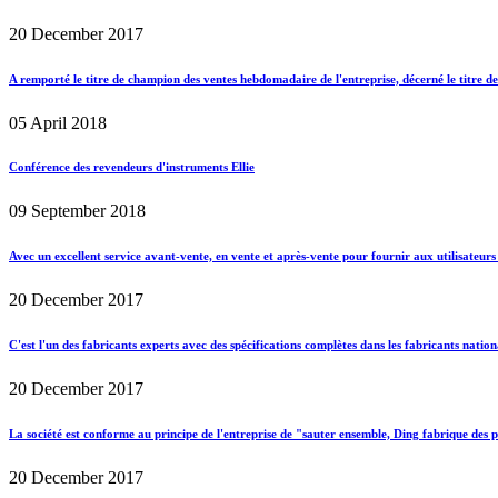
20 December 2017
A remporté le titre de champion des ventes hebdomadaire de l'entreprise, décerné le titre d
05 April 2018
Conférence des revendeurs d'instruments Ellie
09 September 2018
Avec un excellent service avant-vente, en vente et après-vente pour fournir aux utilisateur
20 December 2017
C'est l'un des fabricants experts avec des spécifications complètes dans les fabricants nati
20 December 2017
La société est conforme au principe de l'entreprise de "sauter ensemble, Ding fabrique des 
20 December 2017