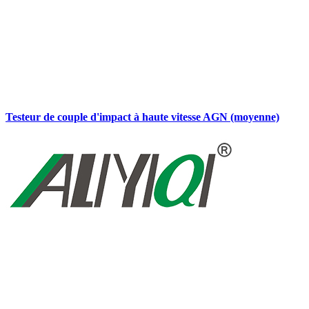
Testeur de couple d'impact à haute vitesse AGN (moyenne)