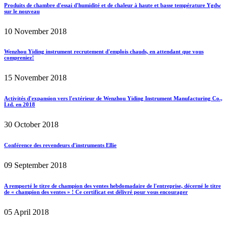
Produits de chambre d'essai d'humidité et de chaleur à haute et basse température Ygdw
sur le nouveau
10 November 2018
Wenzhou Yiding instrument recrutement d'emplois chauds, en attendant que vous
compreniez!
15 November 2018
Activités d'expansion vers l'extérieur de Wenzhou Yiding Instrument Manufacturing Co.,
Ltd. en 2018
30 October 2018
Conférence des revendeurs d'instruments Ellie
09 September 2018
A remporté le titre de champion des ventes hebdomadaire de l'entreprise, décerné le titre
de « champion des ventes » ! Ce certificat est délivré pour vous encourager
05 April 2018